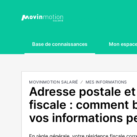
Movinmotion Sal
Base de connaissances
Mon espac
MOVINMOTION SALARIÉ
MES INFORMATIONS
Adresse postale et
fiscale : comment 
vos informations p
En règle générale, votre résidence fiscale cor