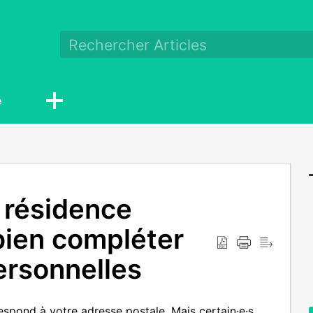
arié
e
 résidence
bien compléter
ersonnelles
respond à votre adresse postale. Mais certain·e·s